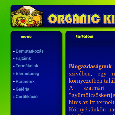
Bemutatkozás
Fajtáink
Biogazdaságunk
e
Termékeink
szívében, egy mé
Elérhetőség
környezetben talál
Partnerek
A szatmári r
Galéria
"gyümölcsöskertje
Certifikáció
híres az itt termel
Környékünkön nag