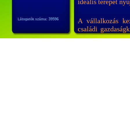
ideális terepet ny
39596
A vállalkozás k
Látogatók száma:
családi gazdaságk
egy hektáros ter
területen termelü
600 tonna kapaci
termékeinket a sza
A biogazdálkodá
ezért
2004
elejé
termesztéssel ke
állítottuk át öko
gazdaságunkban
növényvédő, illetv
A környezet tuda